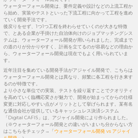
ウォーターフォール開発は、要件定義や設計などの上流工程か
ら始め、実装やテストといった下流工程に向かって工程を進め
ていく開発手法です。
後戻りをせず、1つ1つ工程を終わらせていくのが大きな特徴
で、とある企業が手掛けた自治体向けのジョブマッチングシス
テムは、ウォーターフォール開発が用いられました。完成まで
の道のりが分かりやすく、計画を立てるのが容易などの理由か
ら、ウォーターフォール開発は現在でもよく用いられていま
す。
近年注目を集めている開発手法がアジャイル開発で、こちらは
ウォーターフォール開発とは異なり、頻繁に各工程を行き来す
るのが特徴です。
より小さな単位での実装、テストを繰り返すことでクオリティ
を高めていく臨機応変さが魅力で、開発が始まってからの仕様
変更に対応しやすい点がメリットとして挙げられます。某有名
な通信会社が提供しているキャッシュレス決済システム
「Digital CAFIS」は、アジャイル開発により作られました。
（※ウォーターフォール開発との違いがいまいち分からない方
はこちらをチェック→「
ウォーターフォール開発 vs アジャイ
ル開発
」）